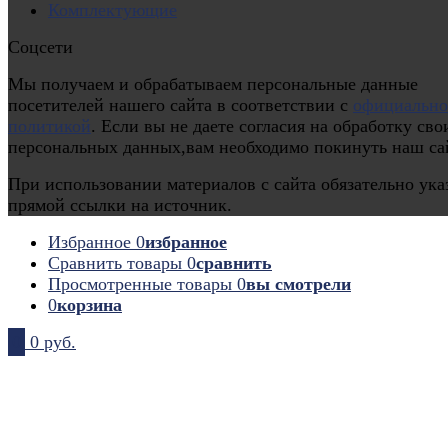
Комплектующие
Соцсети
Мы получаем и обрабатываем персональные данные
посетителей нашего сайта в соответствии с
официальн
политикой
. Если вы не даете согласия на обработку сво
персональных данных,вам необходимо покинуть наш са
При использовании материалов с сайта обязательно ука
прямой ссылки на источник.
Избранное
0
избранное
Сравнить товары
0
сравнить
Просмотренные товары
0
вы смотрели
0
корзина
0
0 руб.