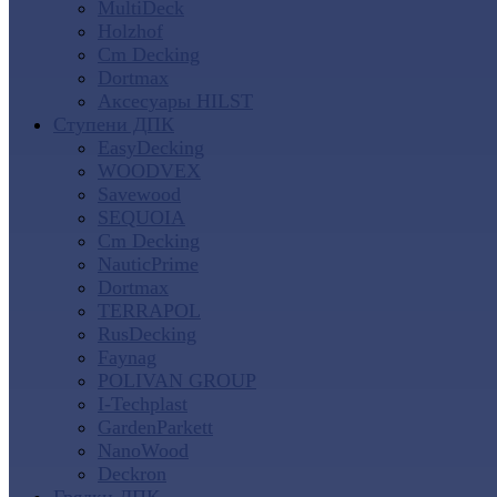
MultiDeck
Holzhof
Cm Decking
Dortmax
Аксесуары HILST
Ступени ДПК
EasyDecking
WOODVEX
Savewood
SEQUOIA
Cm Decking
NauticPrime
Dortmax
TERRAPOL
RusDecking
Faynag
POLIVAN GROUP
I-Techplast
GardenParkett
NanoWood
Deckron