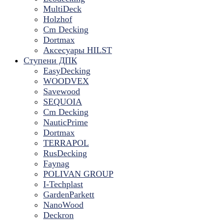
MultiDeck
Holzhof
Cm Decking
Dortmax
Аксесуары HILST
Ступени ДПК
EasyDecking
WOODVEX
Savewood
SEQUOIA
Cm Decking
NauticPrime
Dortmax
TERRAPOL
RusDecking
Faynag
POLIVAN GROUP
I-Techplast
GardenParkett
NanoWood
Deckron