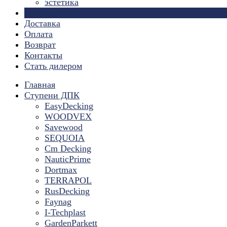
эстетика
Страницы
Доставка
Оплата
Возврат
Контакты
Стать дилером
Главная
Ступени ДПК
EasyDecking
WOODVEX
Savewood
SEQUOIA
Cm Decking
NauticPrime
Dortmax
TERRAPOL
RusDecking
Faynag
I-Techplast
GardenParkett