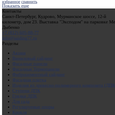
избранное
сравнить
Показать еще
Контакты
Санкт-Петербург, Кудрово, Мурманское шоссе, 12-й
километр, дом 23. Выставка "Эксподом" на парковке Ме
Дыбенко
+7 (812) 605-88-77
info@saiding77.ru
Разделы
Акции
Виниловый сайдинг
Фасадные панели
Фасадные Термопанели
Фиброцементный сайдинг
Фасадная плитка
Изделия из древесно-полимерного композита (ДПК
Ступени ДПК
Грядки ДПК
Для сада
Регулируемые опоры
Кровля