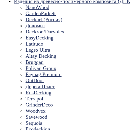
Изделия из древесно-полимерного композита (ДПК
NanoWood
GardenParkett
Deckart (Россия)
Доломит
Deckron/Darvolex
EasyDecking
Latitudo
Legro Ultra
Altay Decking
Bruggan
Polivan Group
Faynag Premium
OutDoor
ДеревоПласт
RusDecking
Terrapol
GrinderDeco
Woodvex
Savewood
Sequoia
Ecodecking