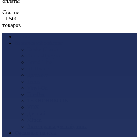
оплаты
Свыше
11 500+
товаров
Акции
Виниловый сайдинг
Docke (Дёке)
Альта-Профиль
Grand Line
Ю-Пласт
Доломит
Tecos
Vinyl-On
FineBer
ТЕХНОНИКОЛЬ
VOX
Дачный
Mitten
Аксессуары для сайдинга
Фасадные панели