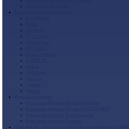
Термопанели Аляска (Россия)
Термопанели Zodiac
Фиброцементный сайдинг
Fibra Plank
Panda
SidWood
FCS Group
Фибростар
БЕТЭКО
Кирисс Фасад
КАНЬОН
Cedral
CM Bord
Decover
Latonit
Мирко
Фасадная плитка
Фасадная Плитка Docke Premium
Фасадная Плитка Docke STANDARD
Фасадная плитка Технониколь
Фасадная плитка Симтер
Изделия из древесно-полимерного композита (ДПК