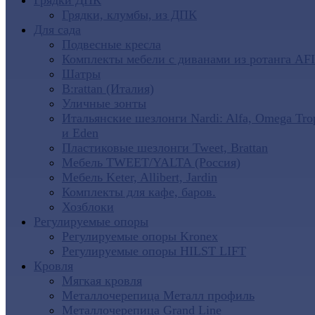
Грядки ДПК
Грядки, клумбы, из ДПК
Для сада
Подвесные кресла
Комплекты мебели с диванами из ротанга AF
Шатры
B:rattan (Италия)
Уличные зонты
Итальянские шезлонги Nardi: Alfa, Omega Tro
и Eden
Пластиковые шезлонги Tweet, Brattan
Мебель TWEET/YALTA (Россия)
Мебель Keter, Allibert, Jardin
Комплекты для кафе, баров.
Хозблоки
Регулируемые опоры
Регулируемые опоры Kronex
Регулируемые опоры HILST LIFT
Кровля
Мягкая кровля
Металлочерепица Металл профиль
Металлочерепица Grand Line