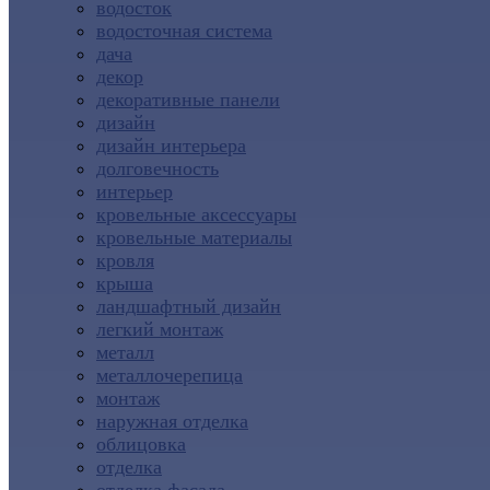
водосток
водосточная система
дача
декор
декоративные панели
дизайн
дизайн интерьера
долговечность
интерьер
кровельные аксессуары
кровельные материалы
кровля
крыша
ландшафтный дизайн
легкий монтаж
металл
металлочерепица
монтаж
наружная отделка
облицовка
отделка