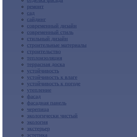
отделка фасада
ремонт
сад
сайдинг
современный дизайн
современный стиль
стильный дизайн
строительные материалы
строительство
теплоизоляция
террасная доска
устойчивость
устойчивость к влаге
устойчивость к погоде
утепление
фасад
фасадная панель
черепица
экологически чистый
экология
экстерьер
эстетика