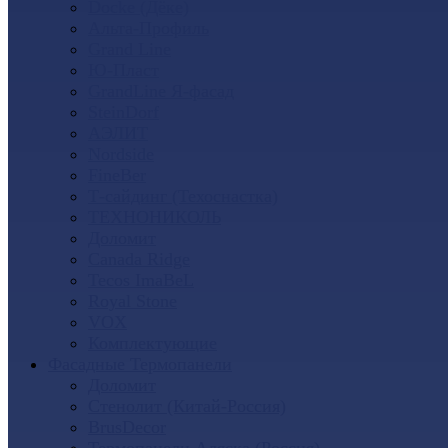
Docke (Дёке)
Альта-Профиль
Grand Line
Ю-Пласт
GrandLine Я-фасад
SteinDorf
АЭЛИТ
Nordside
FineBer
Т-сайдинг (Техоснастка)
ТЕХНОНИКОЛЬ
Доломит
Canada Ridge
Tecos ImaBeL
Royal Stone
VOX
Комплектующие
Фасадные Термопанели
Доломит
Стенолит (Китай-Россия)
BrusDecor