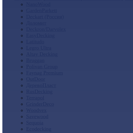
NanoWood
GardenParkett
Deckart (Россия)
Доломит
Deckron/Darvolex
EasyDecking
Latitudo
Legro Ultra
Altay Decking
Bruggan
Polivan Group
Faynag Premium
OutDoor
ДеревоПласт
RusDecking
Terrapol
GrinderDeco
Woodvex
Savewood
Sequoia
Ecodecking