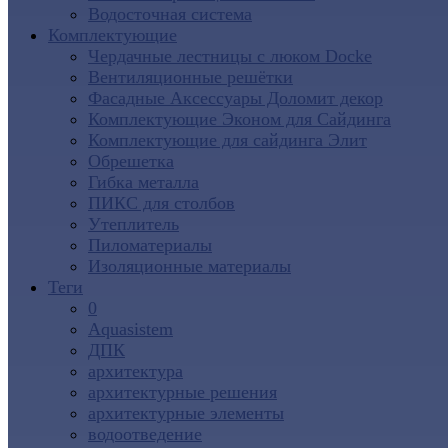
Водосточная система
Комплектующие
Чердачные лестницы с люком Docke
Вентиляционные решётки
Фасадные Аксессуары Доломит декор
Комплектующие Эконом для Сайдинга
Комплектующие для cайдинга Элит
Обрешетка
Гибка металла
ПИКС для столбов
Утеплитель
Пиломатериалы
Изоляционные материалы
Теги
0
Aquasistem
ДПК
архитектура
архитектурные решения
архитектурные элементы
водоотведение