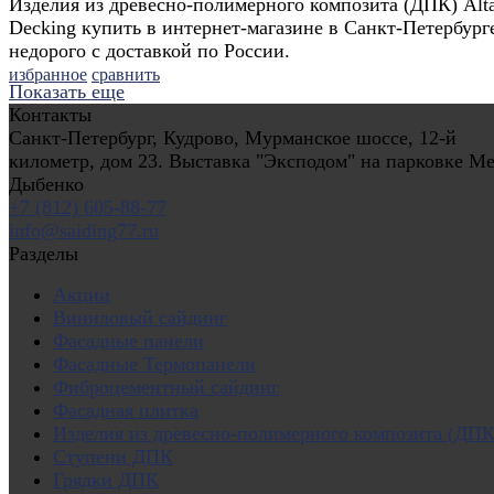
Изделия из древесно-полимерного композита (ДПК) Alt
Decking купить в интернет-магазине в Санкт-Петербург
недорого с доставкой по России.
избранное
сравнить
Показать еще
Контакты
Санкт-Петербург, Кудрово, Мурманское шоссе, 12-й
километр, дом 23. Выставка "Эксподом" на парковке Ме
Дыбенко
+7 (812) 605-88-77
info@saiding77.ru
Разделы
Акции
Виниловый сайдинг
Фасадные панели
Фасадные Термопанели
Фиброцементный сайдинг
Фасадная плитка
Изделия из древесно-полимерного композита (ДПК
Ступени ДПК
Грядки ДПК