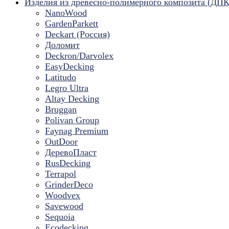
Изделия из древесно-полимерного композита (ДПК
NanoWood
GardenParkett
Deckart (Россия)
Доломит
Deckron/Darvolex
EasyDecking
Latitudo
Legro Ultra
Altay Decking
Bruggan
Polivan Group
Faynag Premium
OutDoor
ДеревоПласт
RusDecking
Terrapol
GrinderDeco
Woodvex
Savewood
Sequoia
Ecodecking