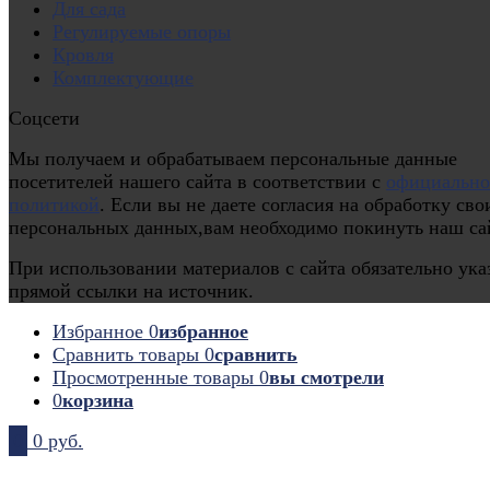
Для сада
Регулируемые опоры
Кровля
Комплектующие
Соцсети
Мы получаем и обрабатываем персональные данные
посетителей нашего сайта в соответствии с
официальн
политикой
. Если вы не даете согласия на обработку сво
персональных данных,вам необходимо покинуть наш са
При использовании материалов с сайта обязательно ука
прямой ссылки на источник.
Избранное
0
избранное
Сравнить товары
0
сравнить
Просмотренные товары
0
вы смотрели
0
корзина
0
0 руб.