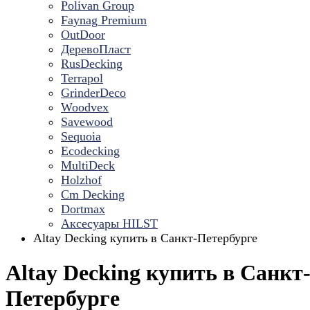
Polivan Group
Faynag Premium
OutDoor
ДеревоПласт
RusDecking
Terrapol
GrinderDeco
Woodvex
Savewood
Sequoia
Ecodecking
MultiDeck
Holzhof
Cm Decking
Dortmax
Аксесуары HILST
Altay Decking купить в Санкт-Петербурге
Altay Decking купить в Санкт
Петербурге