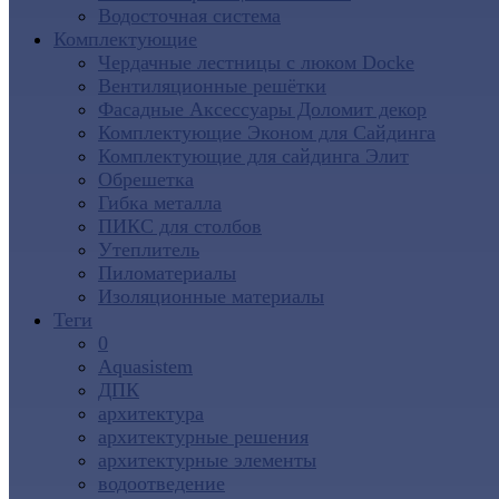
Водосточная система
Комплектующие
Чердачные лестницы с люком Docke
Вентиляционные решётки
Фасадные Аксессуары Доломит декор
Комплектующие Эконом для Сайдинга
Комплектующие для cайдинга Элит
Обрешетка
Гибка металла
ПИКС для столбов
Утеплитель
Пиломатериалы
Изоляционные материалы
Теги
0
Aquasistem
ДПК
архитектура
архитектурные решения
архитектурные элементы
водоотведение