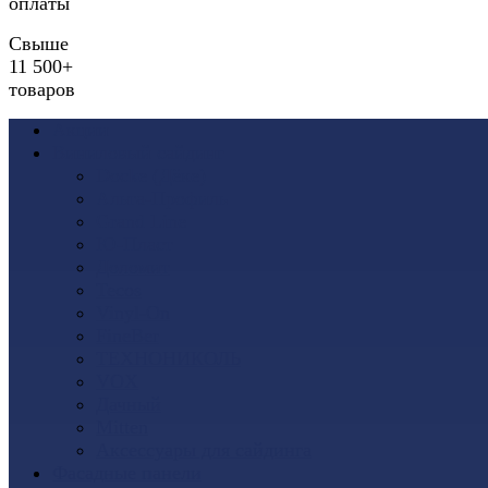
оплаты
Свыше
11 500+
товаров
Акции
Виниловый сайдинг
Docke (Дёке)
Альта-Профиль
Grand Line
Ю-Пласт
Доломит
Tecos
Vinyl-On
FineBer
ТЕХНОНИКОЛЬ
VOX
Дачный
Mitten
Аксессуары для сайдинга
Фасадные панели