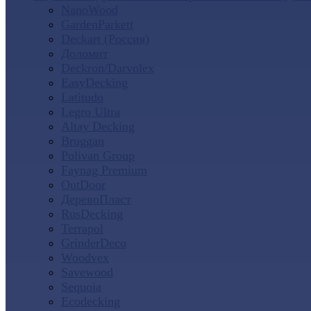
NanoWood
GardenParkett
Deckart (Россия)
Доломит
Deckron/Darvolex
EasyDecking
Latitudo
Legro Ultra
Altay Decking
Bruggan
Polivan Group
Faynag Premium
OutDoor
ДеревоПласт
RusDecking
Terrapol
GrinderDeco
Woodvex
Savewood
Sequoia
Ecodecking