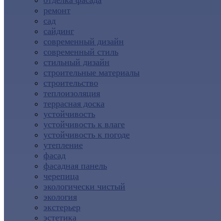
отделка фасада
ремонт
сад
сайдинг
современный дизайн
современный стиль
стильный дизайн
строительные материалы
строительство
теплоизоляция
террасная доска
устойчивость
устойчивость к влаге
устойчивость к погоде
утепление
фасад
фасадная панель
черепица
экологически чистый
экология
экстерьер
эстетика