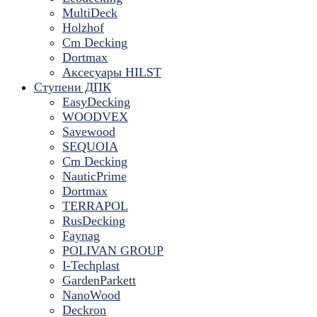
MultiDeck
Holzhof
Cm Decking
Dortmax
Аксесуары HILST
Ступени ДПК
EasyDecking
WOODVEX
Savewood
SEQUOIA
Cm Decking
NauticPrime
Dortmax
TERRAPOL
RusDecking
Faynag
POLIVAN GROUP
I-Techplast
GardenParkett
NanoWood
Deckron