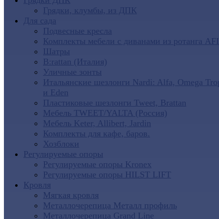
Грядки ДПК
Грядки, клумбы, из ДПК
Для сада
Подвесные кресла
Комплекты мебели с диванами из ротанга AF
Шатры
B:rattan (Италия)
Уличные зонты
Итальянские шезлонги Nardi: Alfa, Omega Tro
и Eden
Пластиковые шезлонги Tweet, Brattan
Мебель TWEET/YALTA (Россия)
Мебель Keter, Allibert, Jardin
Комплекты для кафе, баров.
Хозблоки
Регулируемые опоры
Регулируемые опоры Kronex
Регулируемые опоры HILST LIFT
Кровля
Мягкая кровля
Металлочерепица Металл профиль
Металлочерепица Grand Line