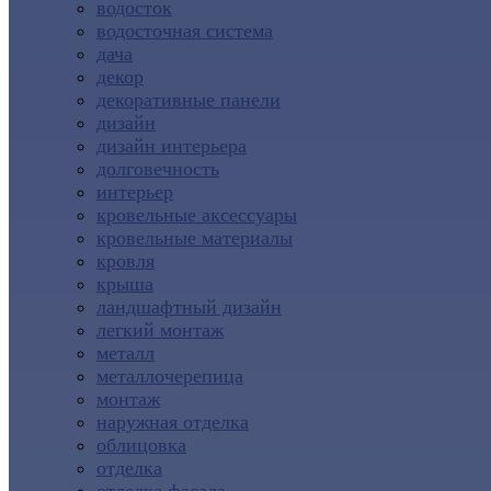
водосток
водосточная система
дача
декор
декоративные панели
дизайн
дизайн интерьера
долговечность
интерьер
кровельные аксессуары
кровельные материалы
кровля
крыша
ландшафтный дизайн
легкий монтаж
металл
металлочерепица
монтаж
наружная отделка
облицовка
отделка