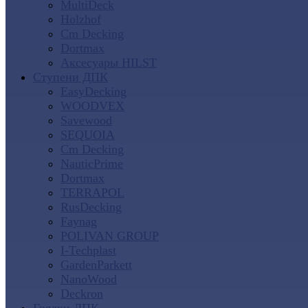
MultiDeck
Holzhof
Cm Decking
Dortmax
Аксесуары HILST
Ступени ДПК
EasyDecking
WOODVEX
Savewood
SEQUOIA
Cm Decking
NauticPrime
Dortmax
TERRAPOL
RusDecking
Faynag
POLIVAN GROUP
I-Techplast
GardenParkett
NanoWood
Deckron