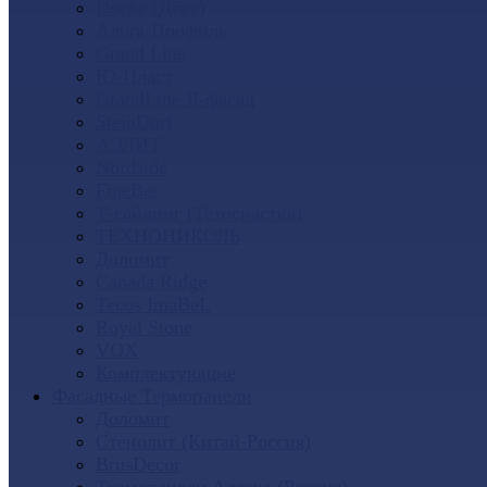
Docke (Дёке)
Альта-Профиль
Grand Line
Ю-Пласт
GrandLine Я-фасад
SteinDorf
АЭЛИТ
Nordside
FineBer
Т-сайдинг (Техоснастка)
ТЕХНОНИКОЛЬ
Доломит
Canada Ridge
Tecos ImaBeL
Royal Stone
VOX
Комплектующие
Фасадные Термопанели
Доломит
Стенолит (Китай-Россия)
BrusDecor