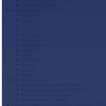
Термопанели Аляска (Россия)
Термопанели Zodiac
Фиброцементный сайдинг
Fibra Plank
Panda
SidWood
FCS Group
Фибростар
БЕТЭКО
Кирисс Фасад
КАНЬОН
Cedral
CM Bord
Decover
Latonit
Мирко
Фасадная плитка
Фасадная Плитка Docke Premium
Фасадная Плитка Docke STANDARD
Фасадная плитка Технониколь
Фасадная плитка Симтер
Изделия из древесно-полимерного композита (ДПК